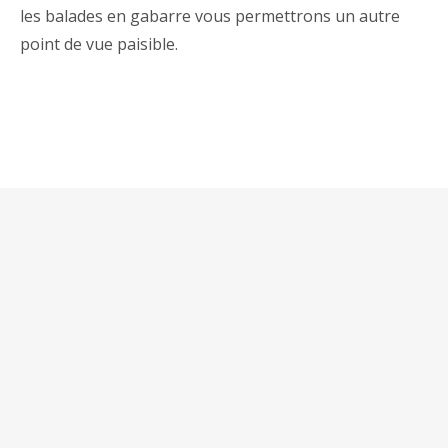
les balades en gabarre vous permettrons un autre
point de vue paisible.
Localisation
Réservation
Contact
Lieu-dit La grande
marque
05 64 48 01 00
contact@giteslagrandemarque
24220 Marnac –
06 82 95 59 81
FRANCE